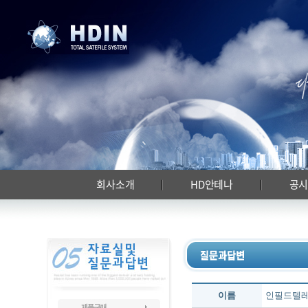
회사소개
HD안테나
공
이름
인필드텔