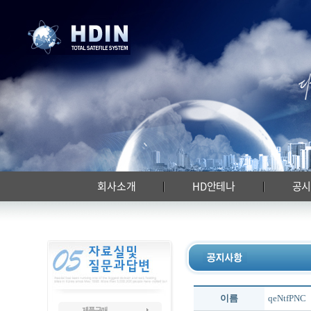
회사소개
HD안테나
공
이름
qeNtfPNC