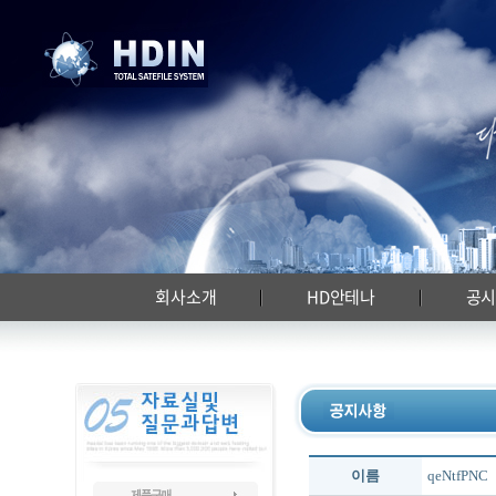
회사소개
HD안테나
공
이름
qeNtfPNC