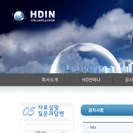
회사소개
HD안테나
공
NO