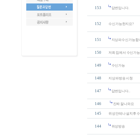
153
답변입니다.
152
수신가능한지요?
151
지상파수신가능합니
150
저희 집에서 수신가능
149
수신가능
148
지상파방송 시청
147
답변입니다..
146
진짜 잘나와요
145
위성안테나 설치후 
144
위성방송