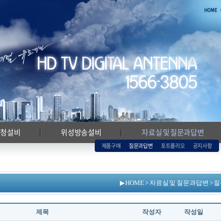
시청설비
위성방송설비
자료실 및 질문과답변
제품구매
질문과답변
포트폴리오
공지사항
▶ HOME > 자료실 및 질문과답변 >
제목
작성자
작성일