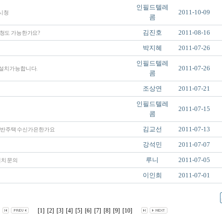
인필드텔레
2011-10-09
시청
콤
김진호
2011-08-16
청도 가능한가요?
박지혜
2011-07-26
인필드텔레
2011-07-26
설치가능합니다.
콤
조상연
2011-07-21
인필드텔레
2011-07-15
콤
김교선
2011-07-13
일반주택 수신가은한가요
강석민
2011-07-07
도
루니
2011-07-05
설치 문의
이인희
2011-07-01
[1]
[2]
[3]
[4]
[5]
[6]
[7]
[8]
[9]
[10]