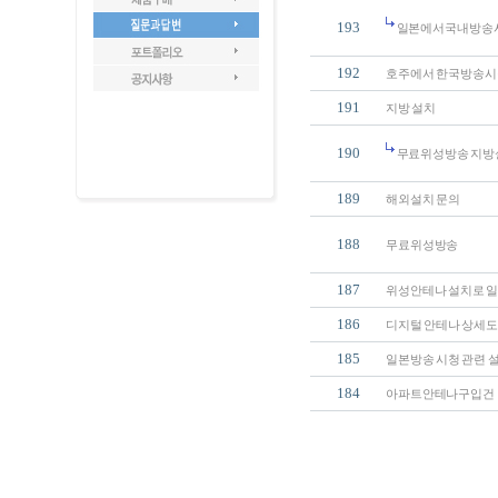
193
일본에서국내방송
192
호주에서 한국방송시
191
지방 설치
190
무료위성방송 지방
189
해외설치 문의
188
무료위성방송
187
위성안테나 설치로 
186
디지털 안테나 상세
185
일본방송 시청 관련 
184
아파트안테나구입건