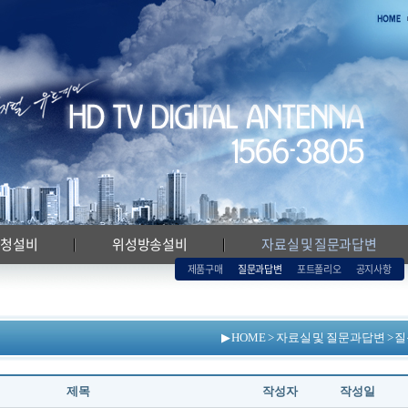
시청설비
위성방송설비
자료실 및 질문과답변
제품구매
질문과답변
포트폴리오
공지사항
▶ HOME > 자료실 및 질문과답변 >
제목
작성자
작성일