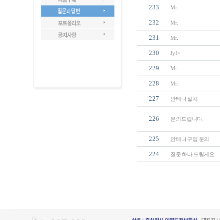
233
Mr.
232
Mr.
231
Mr.
230
JyI=
229
Mr.
228
Mr.
227
안테나 설치
226
문의드립니다.
225
안테나 구입 문의
224
질문 하나 드릴게요..