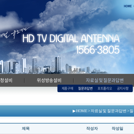
시청설비
위성방송설비
자료실 및 질문과답변
제품구매
질문과답변
포트폴리오
공지사항
▶ HOME > 자료실 및 질문과답변 >
제목
작성자
작성일